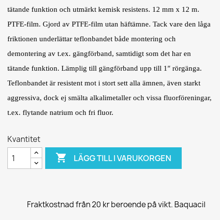
tätande funktion och utmärkt kemisk resistens. 12 mm x 12 m.
PTFE-film. Gjord av PTFE-film utan häftämne. Tack vare den låga
friktionen underlättar teflonbandet både montering och
demontering av t.ex. gängförband, samtidigt som det har en
tätande funktion. Lämplig till gängförband upp till 1″ rörgänga.
Teflonbandet är resistent mot i stort sett alla ämnen, även starkt
aggressiva, dock ej smälta alkalimetaller och vissa fluorföreningar,
t.ex. flytande natrium och fri fluor.
Kvantitet

LÄGG TILL I VARUKORGEN
Fraktkostnad från 20 kr beroende på vikt. Baquacil