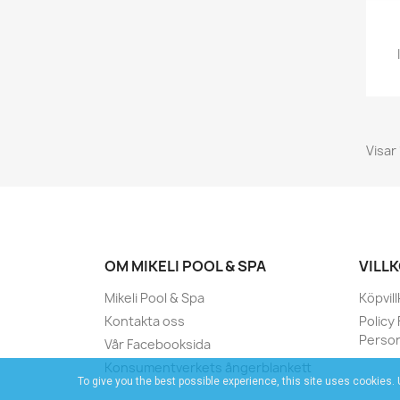
Visar 
OM MIKELI POOL & SPA
VILL
Mikeli Pool & Spa
Köpvill
Kontakta oss
Policy
Person
Vår Facebooksida
Konsumentverkets ångerblankett
To give you the best possible experience, this site uses cookies