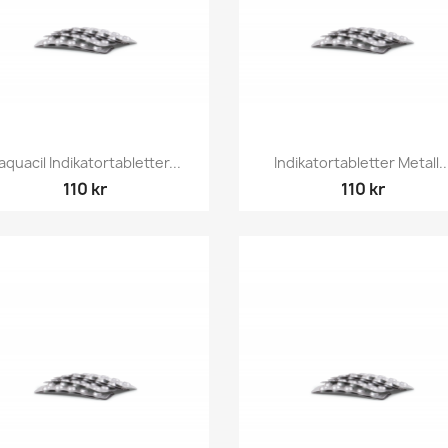
Snabbvy
Snabbvy


aquacil Indikatortabletter...
Indikatortabletter Metall..
110 kr
110 kr