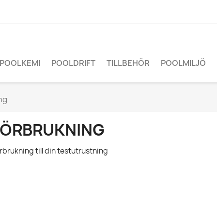
POOLKEMI
POOLDRIFT
TILLBEHÖR
POOLMILJÖ
ng
FÖRBRUKNING
rbrukning till din testutrustning