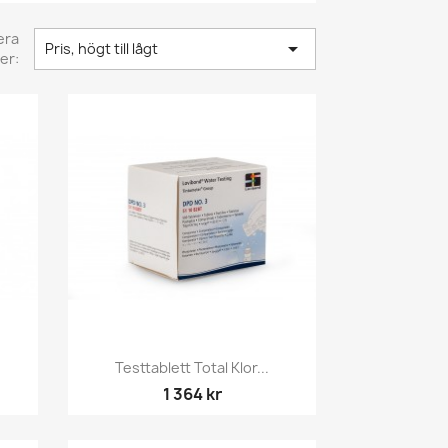
era

Pris, högt till lågt
er:
Snabbvy

Testtablett Total Klor...
1 364 kr