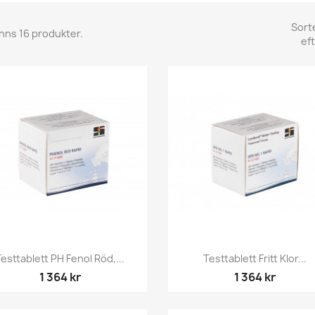
Sort
inns 16 produkter.
eft
Snabbvy
Snabbvy


esttablett PH Fenol Röd,...
Testtablett Fritt Klor...
1 364 kr
1 364 kr