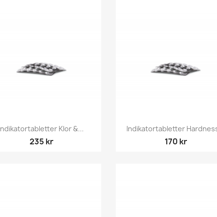
Snabbvy
Snabbvy


Indikatortabletter Klor &...
Indikatortabletter Hardness
235 kr
170 kr