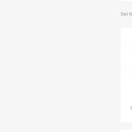
Det f
T