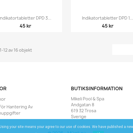
Snabbvy
Snabbvy


Indikatortabletter DPD 3...
Indikatortabletter DPD 1..
45 kr
45 kr
1-12 av 16 objekt
KOR
BUTIKSINFORMATION
Mikeli Pool & Spa
kor
Andgatan 8
 För Hantering Av
619 32 Trosa
uppgifter
Sverige
. Using your site means your agree to our use of cookies. We have published a new