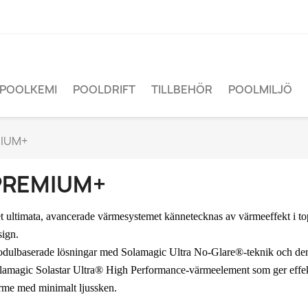
POOLKEMI
POOLDRIFT
TILLBEHÖR
POOLMILJÖ
IUM+
PREMIUM+
t ultimata, avancerade värmesystemet kännetecknas av värmeeffekt i to
sign.
dulbaserade lösningar med Solamagic Ultra No-Glare®-teknik och den
lamagic Solastar Ultra® High Performance-värmeelement som ger effekt
rme med minimalt ljussken.