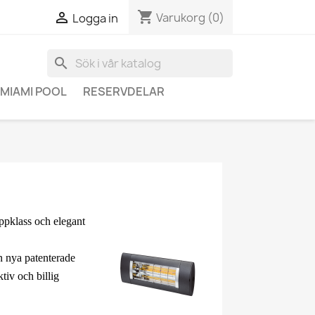
shopping_cart

Varukorg
(0)
Logga in
search
MIAMI POOL
RESERVDELAR
ppklass och elegant
 nya patenterade
iv och billig