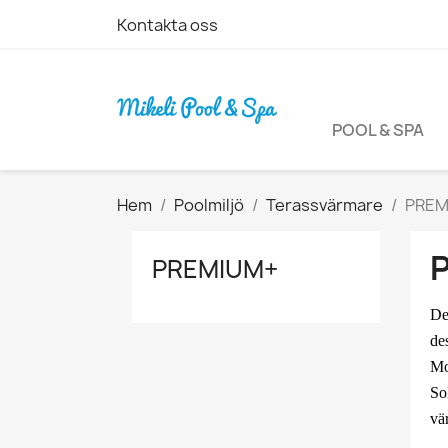
Kontakta oss
POOL & SPA
Hem
Poolmiljö
Terassvärmare
PREM
PREMIUM+
De
de
Mo
So
vä