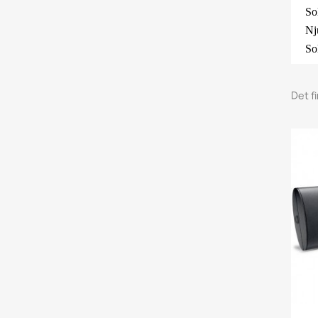
So
Nj
So
Det f