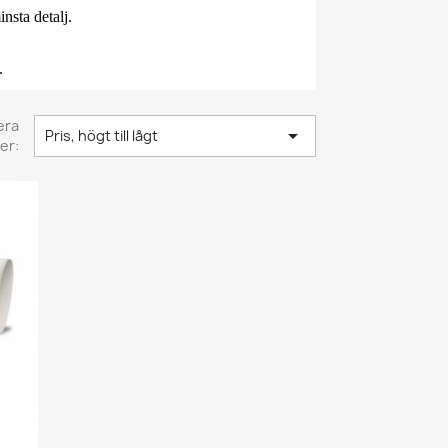
nsta detalj.
.
era

Pris, högt till lågt
er: