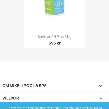
Saniklar PH Plus 5 Kg
395 kr
OM MIKELI POOL & SPA

VILLKOR

To give you the best possible experience, this site uses cookies. Using