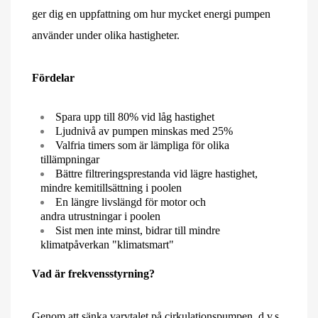
ger dig en uppfattning om hur mycket energi pumpen
använder under olika hastigheter.
Fördelar
S
para upp till 80% vid låg hastighet
Ljudnivå av pumpen minskas med 25%
Valfria timers som är lämpliga för olika
tillämpningar
Bättre filtreringsprestanda vid lägre hastighet,
mindre kemitillsättning i poolen
En längre livslängd för motor och
andra
utrustningar i poolen
Sist men inte minst, bidrar till mindre
klimatpåverkan "klimatsmart"
Vad är frekvensstyrning?
Genom att sänka varvtalet på cirkulationspumpen, d.v.s.