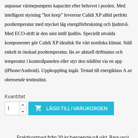
anpassar värmepumpens kapacitet efter behovet i poolen. Med
intelligent styrning ”hot keep” levererar Calidi XP alltid perfekt
pooltemperatur med mycket låg energiförbrukning och ljudnivå.
Med ECO-drift är den näst intill ljudlös. Speciellt utvalda
komponenter gör Calidi XP idealisk för vårt nordiska klimat. Ställ
enkelt in önskad pooltemperatur, läs av aktuell driftstatus och
temperatur i kontrollpanelen eller styr den trådlöst via en app
(iPhone/Android). Uppkoppling ingår. Testad till energiklass A av
oberoende testinstitut.
Kvantitet

LÄGG TILL I VARUKORGEN
Fraktkostnad från 20 kr beroende på vikt. Baquacil