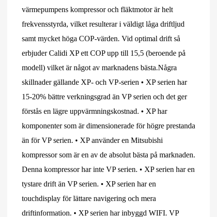
värmepumpens kompressor och fläktmotor är helt
frekvensstyrda, vilket resulterar i väldigt låga driftljud
samt mycket höga COP-värden. Vid optimal drift så
erbjuder Calidi XP ett COP upp till 15,5 (beroende på
modell) vilket är något av marknadens bästa.Några
skillnader gällande XP- och VP-serien • XP serien har
15-20% bättre verkningsgrad än VP serien och det ger
förstås en lägre uppvärmningskostnad. • XP har
komponenter som är dimensionerade för högre prestanda
än för VP serien. • XP använder en Mitsubishi
kompressor som är en av de absolut bästa på marknaden.
Denna kompressor har inte VP serien. • XP serien har en
tystare drift än VP serien. • XP serien har en
touchdisplay för lättare navigering och mera
driftinformation. • XP serien har inbyggd WIFI. VP